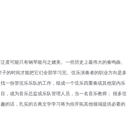
广泛度可能只有钢琴能与之媲美。一些历史上最伟大的奏鸣曲、
辈子的时间才能把它们全部学习完。弦乐演奏者的职业方向是多
：找一份管弦乐乐队的工作，组成一个弦乐四重奏或其他室内乐
目，成为音乐总监或乐队管理人员，当一名音乐教师； 很多弦
兴趣的话，扎实的古典文学学习将为你开拓其他领域提供必要的