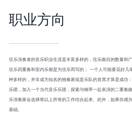
职业方向
弦乐演奏者的音乐职业生涯是丰富多样的，弦乐曲目的数量和
弦乐四重奏和室内乐都是为弦乐而写的； 一个人可能要花好几
种多样的，并非成为知名的独奏家或是乐队的首席才算是成功
乐团，加入一个当代音乐乐团，探索与钢琴一起表演的二重奏曲
乐演奏家会选择将以上所有的工作结合起来。此外，如果你感
基础。